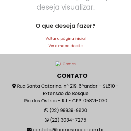
deseja visualizar.
O que deseja fazer?
Voltar a página inicial
Ver o mapa do site
CONTATO
Rua Santa Catarina, nº 219, 6ºandar – SL610 -
Extensão do Bosque
Rio das Ostras - RJ - CEP: 05821-030
(22) 99939-9820
(22) 3034-7275
contato@lgomesmace.com.br