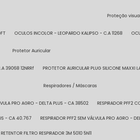
Proteção visua
OFT
OCULOS INCOLOR - LEOPARDO KALIPSO - C.A 11268
OC
Protetor Auricular
.A 39068 12NRRf
PROTETOR AURICULAR PLUG SILICONE MAXXI LA 
Respiradores / Máscaras
ÁLVULA PRO AGRO - DELTA PLUS - CA 38502
RESPIRADOR PFF2 C
US - CA 40.767
RESPIRADOR PFF2 SEM VÁLVULA PRO AGRO - DEL
RETENTOR FILTRO RESPIRADOR 3M 5010 5N11