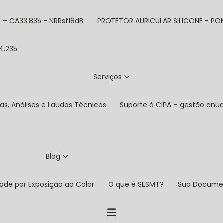
– CA33.835 - NRRsf18dB
PROTETOR AURICULAR SILICONE - PO
4.235
Serviços
as, Análises e Laudos Técnicos
Suporte à CIPA – gestão anua
Blog
dade por Exposição ao Calor
O que é SESMT?
Sua Docume