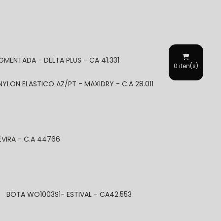
GMENTADA - DELTA PLUS - CA 41.331
0
iten(s)
 NYLON ELASTICO AZ/PT - MAXIDRY - C.A 28.011
EVIRA - C.A 44766
BOTA WO1003S1- ESTIVAL - CA42.553