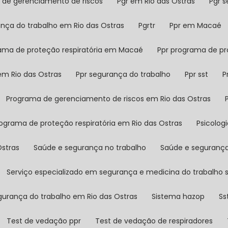
a de gerenciamento de riscos
Pgr em Rio das Ostras
Pgr 
ança do trabalho em Rio das Ostras
Pgrtr
Ppr em Macaé
rama de proteção respiratória em Macaé
Ppr programa de pr
 em Rio das Ostras
Ppr segurança do trabalho
Ppr sst
Programa de gerenciamento de riscos em Rio das Ostras
rograma de proteção respiratória em Rio das Ostras
Psicolog
Ostras
Saúde e segurança no trabalho
Saúde e seguranç
Serviço especializado em segurança e medicina do trabalho
egurança do trabalho em Rio das Ostras
Sistema hazop
S
Test de vedação ppr
Test de vedação de respiradores