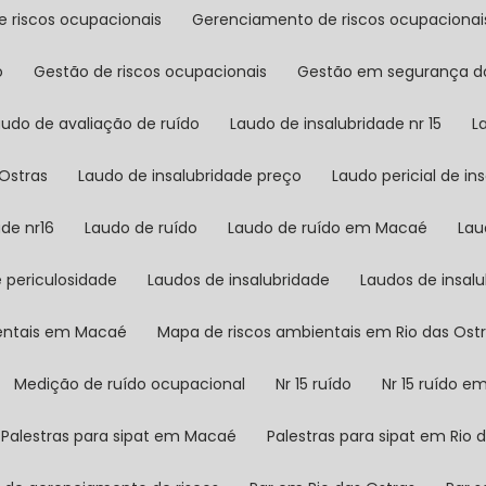
e riscos ocupacionais
Gerenciamento de riscos ocupacionais
o
Gestão de riscos ocupacionais
Gestão em segurança d
audo de avaliação de ruído
Laudo de insalubridade nr 15
 Ostras
Laudo de insalubridade preço
Laudo pericial de in
ade nr16
Laudo de ruído
Laudo de ruído em Macaé
La
e periculosidade
Laudos de insalubridade
Laudos de insa
ientais em Macaé
Mapa de riscos ambientais em Rio das Ost
Medição de ruído ocupacional
Nr 15 ruído
Nr 15 ruído 
Palestras para sipat em Macaé
Palestras para sipat em Rio 