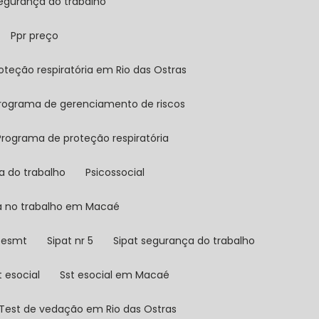
segurança do trabalho
Ppr preço
oteção respiratória em Rio das Ostras
Programa de gerenciamento de riscos
Programa de proteção respiratória
ia do trabalho
Psicossocial
a no trabalho em Macaé
 sesmt
Sipat nr 5
Sipat segurança do trabalho
st esocial
Sst esocial em Macaé
Test de vedação em Rio das Ostras