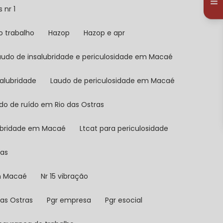
 nr 1
o trabalho
Hazop
Hazop e apr
Laudo de insalubridade e periculosidade em Macaé
salubridade
Laudo de periculosidade em Macaé
udo de ruído em Rio das Ostras
lubridade em Macaé
Ltcat para periculosidade
ras
em Macaé
Nr 15 vibração
das Ostras
Pgr empresa
Pgr esocial