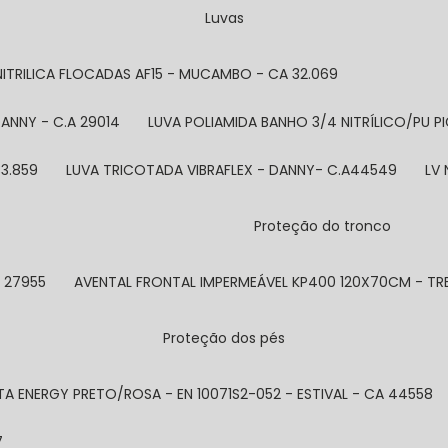
Luvas
 NITRILICA FLOCADAS AF15 - MUCAMBO - CA 32.069
ANNY - C.A 29014
LUVA POLIAMIDA BANHO 3/4 NITRÍLICO/PU PI
33.859
LUVA TRICOTADA VIBRAFLEX - DANNY- C.A44549
LV
Proteção do tronco
A 27955
AVENTAL FRONTAL IMPERMEÁVEL KP400 120X70CM - TR
Proteção dos pés
TA ENERGY PRETO/ROSA - EN 10071S2-052 - ESTIVAL - CA 44558
7