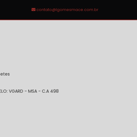
contato@lgomesmace.com.br
cetes
LO: VGARD - MSA - C.A 498