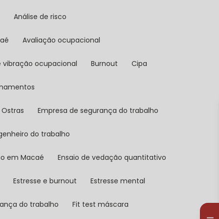
l
Análise de risco
caé
Avaliação ocupacional
de vibração ocupacional
Burnout
Cipa
reinamentos
 Ostras
Empresa de segurança do trabalho
ngenheiro do trabalho
ção em Macaé
Ensaio de vedação quantitativo
Estresse e burnout
Estresse mental
rança do trabalho
Fit test máscara