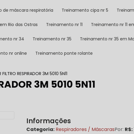
o de máscara respiratória
Treinamento cipa nr 5
Treina
 em Rio das Ostras
Treinamento nr 11
Treinamento nr 11 
amento nr 34
Treinamento nr 35
Treinamento nr 35 em M
nto nr online
Treinamento ponte rolante
 FILTRO RESPIRADOR 3M 5010 5N11
RADOR 3M 5010 5N11
Informações
Categoria:
Respiradores / Máscaras
Por:
R$: