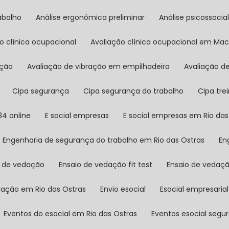
abalho
Análise ergonômica preliminar
Análise psicossocia
ão clínica ocupacional
Avaliação clínica ocupacional em Ma
ação
Avaliação de vibração em empilhadeira
Avaliação 
Cipa segurança
Cipa segurança do trabalho
Cipa t
 34 online
E social empresas
E social empresas em Rio das
Engenharia de segurança do trabalho em Rio das Ostras
E
o de vedação
Ensaio de vedação fit test
Ensaio de veda
dação em Rio das Ostras
Envio esocial
Esocial empresarial
Eventos do esocial em Rio das Ostras
Eventos esocial segu