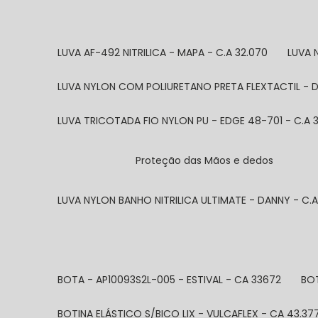
LUVA AF-492 NITRILICA - MAPA - C.A 32.070
LUVA
LUVA NYLON COM POLIURETANO PRETA FLEXTACTIL - D
LUVA TRICOTADA FIO NYLON PU - EDGE 48-701 - C.A 
Proteção das Mãos e dedos
LUVA NYLON BANHO NITRILICA ULTIMATE - DANNY - C.
BOTA - AP10093S2L-005 - ESTIVAL - CA 33672
BO
BOTINA ELÁSTICO S/BICO LIX - VULCAFLEX - CA 43.37