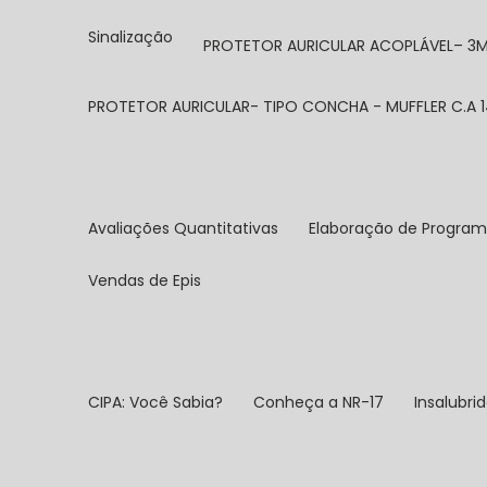
Sinalização
PROTETOR AURICULAR ACOPLÁVEL– 3M 
PROTETOR AURICULAR- TIPO CONCHA - MUFFLER C.A 1
Avaliações Quantitativas
Elaboração de Program
Vendas de Epis
CIPA: Você Sabia?
Conheça a NR-17
Insalubri