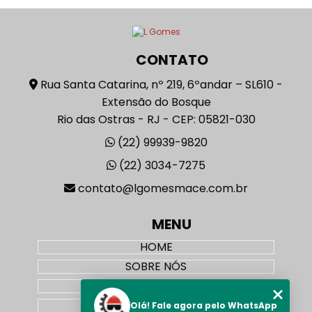
CONTATO
Rua Santa Catarina, nº 219, 6ºandar – SL610 -
Extensão do Bosque
Rio das Ostras - RJ - CEP: 05821-030
(22) 99939-9820
(22) 3034-7275
contato@lgomesmace.com.br
MENU
HOME
SOBRE NÓS
LOJA VIRTUAL
SERVIÇOS
Olá! Fale agora pelo WhatsApp