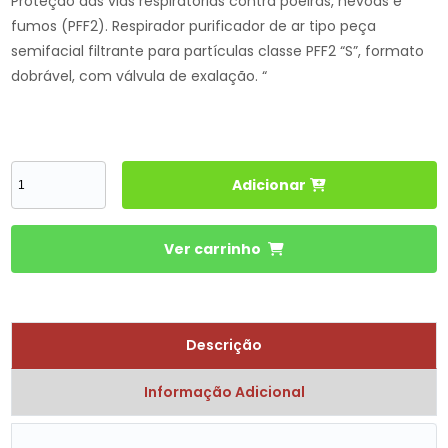
Proteção das vias respiratórias contra poeiras, névoas e
fumos (PFF2). Respirador purificador de ar tipo peça
semifacial filtrante para partículas classe PFF2 “S”, formato
dobrável, com válvula de exalação. “
Adicionar
Ver carrinho
Descrição
Informação Adicional